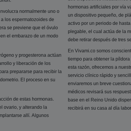
brión.
hormonas artificiales por vía v
 involucra normalmente uno o
un dispositivo pequeño, de pl
n a los espermatozoides de
activo por un periodo de hasta
era se previene que el óvulo
plegable, el cual actúa de la 
nen el embarazo de un modo
debe retirar después de tres
En Vivami.co somos conscient
trógeno y progesterona actúan
tiempo para obtener la píldora
rollo y liberación de los
esta razón, ofrecemos a nuest
para prepararse para recibir la
servicio clínico rápido y sencil
ndometrio. El proceso en su
enviaremos un breve cuestiona
médicos revisará sus respuesta
acción de estas hormonas.
base en el Reino Unido dispen
 ovario, y alterando la
recibirá en su casa al día labo
mplantarse allí. Algunos