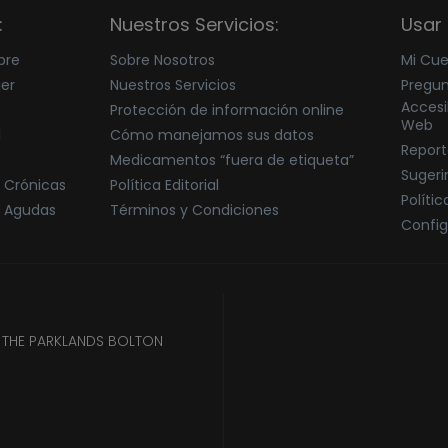
:
Nuestros Servicios:
Usar 
bre
Sobre Nosotros
Mi Cu
jer
Nuestros Servicios
Pregun
Accesi
Protección de información online
Web
l
Cómo manejamos sus datos
Report
Medicamentos “fuera de etiqueta”
Sugeri
 Crónicas
Política Editorial
Políti
 Agudas
Términos y Condiciones
Config
B THE PARKLANDS BOLTON