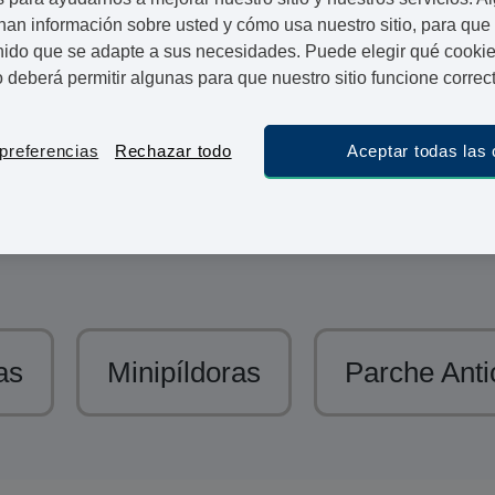
an información sobre usted y cómo usa nuestro sitio, para qu
os anticonceptivos
nido que se adapte a sus necesidades. Puede elegir qué cookie
o deberá permitir algunas para que nuestro sitio funcione corre
hormonales te proporcionan tranquilidad.
ariedad de
píldoras
.
preferencias
Rechazar todo
Aceptar todas las
iene tiempo de ir al médico en persona, y después a la
camento. Especialmente si tenemos una agenda muy
cio está diseñado para hacerle la vida más fácil.
as
Minipíldoras
Parche Anti