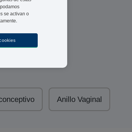
e podamos
s se activan o
ctamente.
Médicos y
Farmacéuticos
Colegiados
 cookies
Envio en 24h
Pago Seguro
conceptivo
Anillo Vaginal