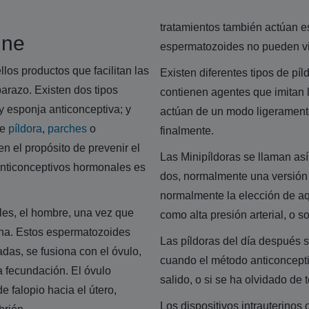
tratamientos también actúan e
ine
espermatozoides no pueden viaj
los productos que facilitan las
Existen diferentes tipos de p
arazo. Existen dos tipos
contienen agentes que imitan 
y esponja anticonceptiva; y
actúan de un modo ligeramente 
de
píldora
,
parches
o
finalmente.
n el propósito de prevenir el
Las Minipíldoras se llaman as
anticonceptivos hormonales es
dos, normalmente una versión s
normalmente la elección de a
es, el hombre, una vez que
como alta presión arterial, o 
gina. Estos espermatozoides
Las píldoras del día después
adas, se fusiona con el óvulo,
cuando el método anticonceptiv
a fecundación. El óvulo
salido, o si se ha olvidado de t
e falopio hacia el útero,
Los dispositivos intrauterinos