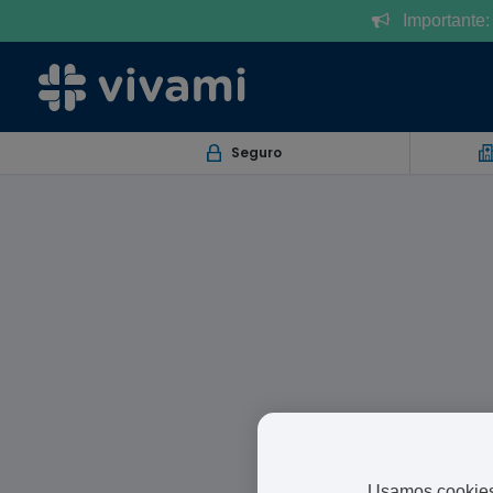
Importante: l
Seguro
Existe una amplia gama de
buscando un tratamiento ant
más cómodo y se adapta mejo
Usamos cookies 