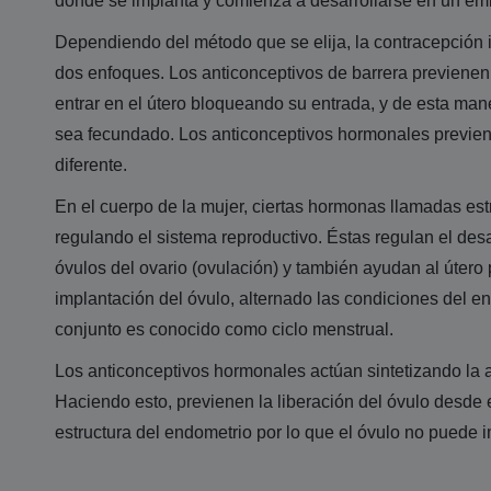
donde se implanta y comienza a desarrollarse en un em
Dependiendo del método que se elija, la contracepción
dos enfoques. Los anticonceptivos de barrera previene
entrar en el útero bloqueando su entrada, y de esta man
sea fecundado. Los anticonceptivos hormonales previe
diferente.
En el cuerpo de la mujer, ciertas hormonas llamadas es
regulando el sistema reproductivo. Éstas regulan el desar
óvulos del ovario (ovulación) y también ayudan al útero 
implantación del óvulo, alternado las condiciones del e
conjunto es conocido como ciclo menstrual.
Los anticonceptivos hormonales actúan sintetizando la 
Haciendo esto, previenen la liberación del óvulo desde el
estructura del endometrio por lo que el óvulo no puede i