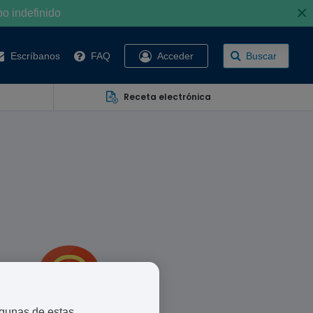
×
po indefinido
Escríbanos
FAQ
Acceder
Buscar
Receta electrónica
lgunas de estas