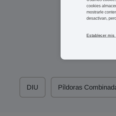
cookies almacen
Existen diversos métod
mostrarle conte
desactivan, per
Nuestros tratamientos 
Elige entre una gran v
Establecer mis 
Sabemos que no siempre se t
farmacia a recoger el medi
apretada. Pero nuestro servi
DIU
Píldoras Combinad