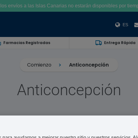
os envíos a las Islas Canarias no estarán disponibles por tiem
ES
Farmacias Registradas
Entrega Rápida
Comienzo
Anticoncepción
Anticoncepción
posibilidades
para aquellas mujeres que están
iconceptivo. El método que elijas dependerá de cuál es
r a ti.
para ayudarnos a mejorar nuestro sitio y nuestros servicios. A